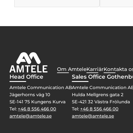
Om Amtele
Karriär
Kontakta o
Head Office
Sales Office Gothen
Amtele Communication AB
Amtele Communication A
Jägerhorns väg 10
Hulda Mellgrens gata 2
SE-141 75 Kungens Kurva
SE-421 32 Västra Frölunda
Tel:
+46 8 556 466 00
Tel:
+46 8 556 466 00
amtele@amtele.se
amtele@amtele.se