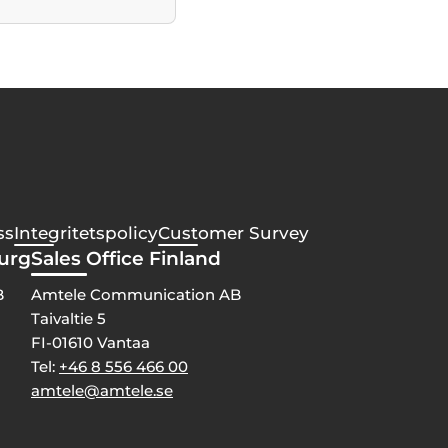
ss
Integritetspolicy
Customer Survey
burg
Sales Office Finland
B
Amtele Communication AB
Taivaltie 5
FI-01610 Vantaa
Tel:
+46 8 556 466 00
amtele@amtele.se