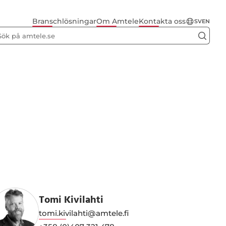
Branschlösningar
Om Amtele
Kontakta oss
SV
EN
Tomi Kivilahti
tomi.kivilahti@amtele.fi