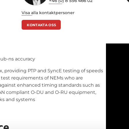
+46 (0) 8 556 466 02
Visa alla kontaktpersoner
KONTAKTA OSS
 sub-ns accuracy
x, providing PTP and SyncE testing of speeds
t test requirements of NEMs who are
 against enhanced timing standards such as
O-RAN compliant O-DU and O-RU equipment,
rks and systems