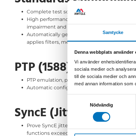
Standards Conforman
Complete test solution for ITU-T Class-C and
High performance hardware combined with te
impairment and measurement for robust tes
Samtycke
Automatically generates PTP and ESMC mess
applies filters, metrics and masks.
Denna webbplats använder 
PTP (1588)
Vi använder enhetsidentifierar
sociala medier och analysera 
till de sociala medier och a
PTP emulation, plus Time of Day, 1pps and F
med annan information som du 
Automatic configuration of PTP (1588) fields, p
Samtyckesval
Nödvändig
SyncE (Jitter & Wande
Prove SyncE jitter and wander to G.8262/G.
functions exceeding ITU-T O.174 specification