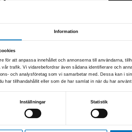
ce
 Class-D devices, O-RAN O-DU’s and O-RU’s.
st-driven software to control stimulus,
ting.
Information
ages, Time Error and SyncE impairments, and
cookies
e för att anpassa innehållet och annonserna till användarna, tillh
vår trafik. Vi vidarebefordrar även sådana identifierare och anna
nnons- och analysföretag som vi samarbetar med. Dessa kan i sin
requency.
har tillhandahållit eller som de har samlat in när du har använt 
lus validation using PTP Field Verifier (PFV).
Inställningar
Statistik
r)
8262.1 with generation and measurement
s.