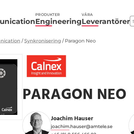
PRODUKTER
VÅRA
nication
Engineering
Leverantörer
ication
/
Synkronisering
/
Paragon Neo
PARAGON NEO
Joachim Hauser
joachim.hauser@amtele.se