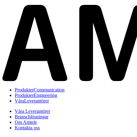
Produkter
Communication
Produkter
Engineering
Våra
Leverantörer
Våra Leverantörer
Branschlösningar
Om Amtele
Kontakta oss