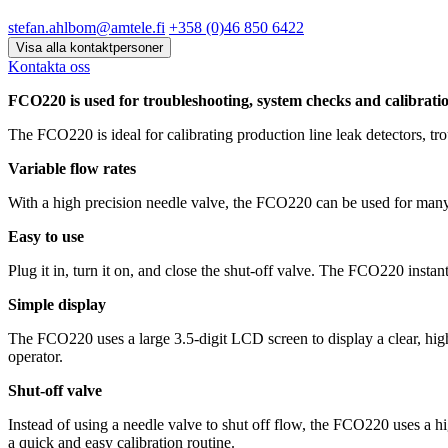
stefan.ahlbom@amtele.fi
+358 (0)46 850 6422
Visa alla kontaktpersoner
Kontakta oss
FCO220 is used for troubleshooting, system checks and calibrati
The FCO220 is ideal for calibrating production line leak detectors, tr
Variable flow rates
With a high precision needle valve, the FCO220 can be used for many fl
Easy to use
Plug it in, turn it on, and close the shut-off valve. The FCO220 instan
Simple display
The FCO220 uses a large 3.5-digit LCD screen to display a clear, high-
operator.
Shut-off valve
Instead of using a needle valve to shut off flow, the FCO220 uses a hig
a quick and easy calibration routine.