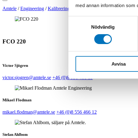
med annan information som du 
Amtele
/
Engineering
/
Kalibrering
/
Flödeskalibratorer
/
Kalibrering
Samtyckesval
Nödvändig
FCO 220
Avvisa
Victor Sjögren
victor.sjogren@amtele.se
+46 (0)8 556 466 15
Mikael Flodman
mikael.flodman@amtele.se
+46 (0)8 556 466 12
Stefan Ahlbom