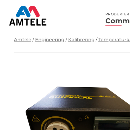
PRODUKTER
Commu
Amtele
/
Engineering
/
Kalibrering
/
Temperaturka