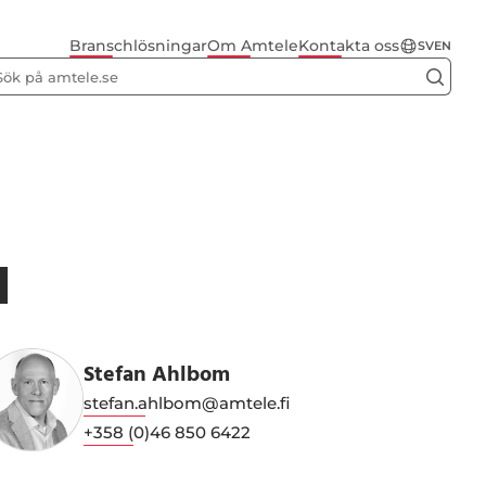
Branschlösningar
Om Amtele
Kontakta oss
SV
EN
H
Stefan Ahlbom
stefan.ahlbom@amtele.fi
+358 (0)46 850 6422