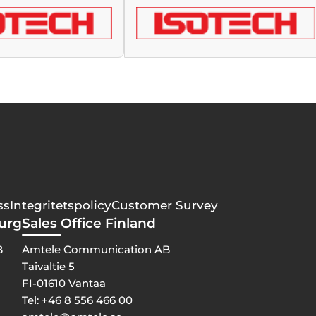
ss
Integritetspolicy
Customer Survey
burg
Sales Office Finland
B
Amtele Communication AB
Taivaltie 5
FI-01610 Vantaa
Tel:
+46 8 556 466 00