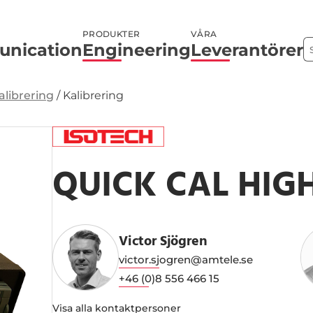
PRODUKTER
VÅRA
nication
Engineering
Leverantörer
librering
/
Kalibrering
QUICK CAL HIG
Victor Sjögren
victor.sjogren@amtele.se
+46 (0)8 556 466 15
Visa alla kontaktpersoner