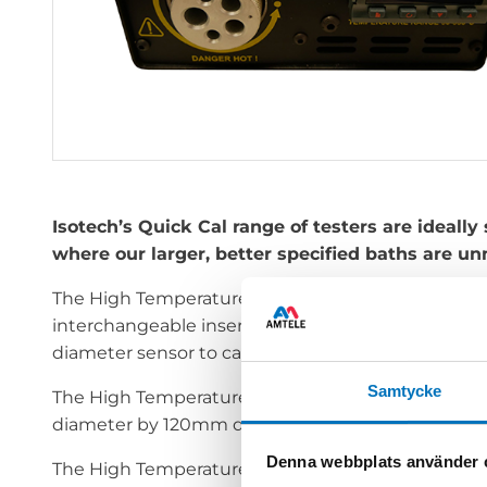
Isotech’s Quick Cal range of testers are ideally
where our larger, better specified baths are un
The High Temperature Quick Cal covers the tempe
interchangeable inserts, so you don’t have to buy
diameter sensor to calibrate. Each calibration w
Samtycke
The High Temperature Quick Cal has a single larg
diameter by 120mm deep. Blank and other special dr
Denna webbplats använder 
The High Temperature Quick Cal is supplied 100-1