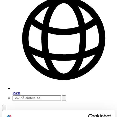
sv
en
Amtele
/
Engineering
/
Instrument
/
Handinstrument för tryck