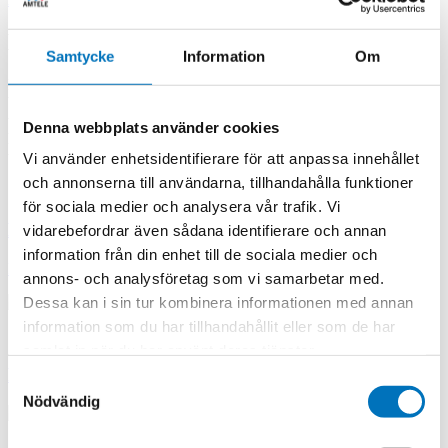
Handinstrument för tryck
Samtycke
Information
Om
Hållbara handinstrument som klarar den miljö de är avsedda för
behöver inte vara dyra. Våra tryckmätare används på medicinsk
tekniska avdelningar, av fältingenjörer för gas och telenät och på
Denna webbplats använder cookies
laboratoriet för att ge spårbarhet. Vi har tryckmätare för att mäta
tryck i alla sammanhang.
Vi använder enhetsidentifierare för att anpassa innehållet
och annonserna till användarna, tillhandahålla funktioner
för sociala medier och analysera vår trafik. Vi
DPI 800
vidarebefordrar även sådana identifierare och annan
information från din enhet till de sociala medier och
Pressure Indicator measuring ranges from 25 mbar to 700 bar
annons- och analysföretag som vi samarbetar med.
Dessa kan i sin tur kombinera informationen med annan
information som du har tillhandahållit eller som de har
samlat in när du har använt deras tjänster.
Pressure module for Druck instrument
Samtyckesval
Nödvändig