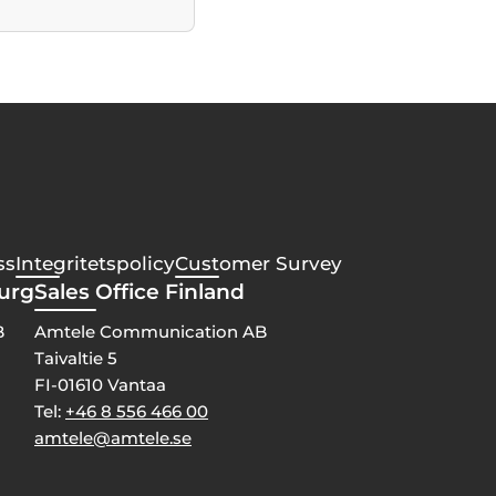
ss
Integritetspolicy
Customer Survey
burg
Sales Office Finland
B
Amtele Communication AB
Taivaltie 5
FI-01610 Vantaa
Tel:
+46 8 556 466 00
amtele@amtele.se