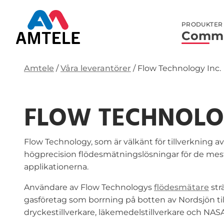
PRODUKTER
Commu
Amtele
/
Våra leverantörer
/
Flow Technology Inc.
FLOW TECHNOLO
Flow Technology, som är välkänt för tillverkning a
högprecision flödesmätningslösningar för de m
applikationerna.
Användare av Flow Technologys
flödesmätare
strä
gasföretag som borrning på botten av Nordsjön til
dryckestillverkare, läkemedelstillverkare och N