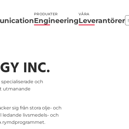
PRODUKTER
VÅRA
nication
Engineering
Leverantörer
GY INC.
v specialiserade och
est utmanande
cker sig från stora olje- och
l ledande livsmedels- och
ASA rymdprogrammet.