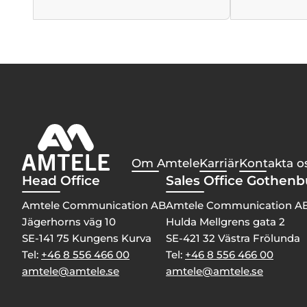
Om Amtele
Karriär
Kontakta o
Head Office
Sales Office Gothen
Amtele Communication AB
Amtele Communication A
Jägerhorns väg 10
Hulda Mellgrens gata 2
SE-141 75 Kungens Kurva
SE-421 32 Västra Frölunda
Tel:
+46 8 556 466 00
Tel:
+46 8 556 466 00
amtele@amtele.se
amtele@amtele.se