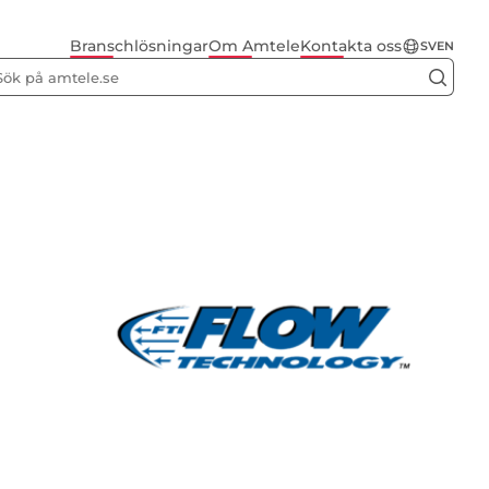
Branschlösningar
Om Amtele
Kontakta oss
SV
EN