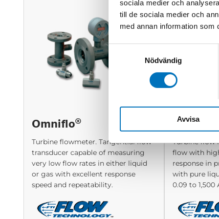
sociala medier och analysera 
till de sociala medier och a
med annan information som du 
Samtyckesval
Nödvändig
Omniflo®
FT Series
Avvisa
Turbine flowmeter. Tangential flow
Turbine flow
transducer capable of measuring
flow with hig
very low flow rates in either liquid
response in p
or gas with excellent response
with pure liq
speed and repeatability.
0.09 to 1,50