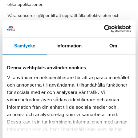
olika applikationer.
Våra sensorer hjälper till att upprätthålla effektiviteten och
tillförlitligheten i dina fordon, minskar risken för kostsamma
driftstopp och förbättrar den övergripande driftsäkerheten.
Läs mer
Samtycke
Information
Om
Denna webbplats använder cookies
Turbine
Linearizer | Lysis
Vi använder enhetsidentifierare för att anpassa innehållet
Flowmeters | DM
LSA Series
och annonserna till användarna, tillhandahålla funktioner
Series
Plug-and-Measure
för sociala medier och analysera vår trafik. Vi
Turbine flowmeters
Linearizer/Flow Computer
vidarebefordrar även sådana identifierare och annan
suitable for measuring
corrects the frequency
information från din enhet till de sociala medier och
fuels, coolants and
output of Turbine
annons- och analysföretag som vi samarbetar med.
lubricants in the
flowmeters
Dessa kan i sin tur kombinera informationen med annan
automotive and aviation
information som du har tillhandahållit eller som de har
industries
samlat in när du har använt deras tjänster.