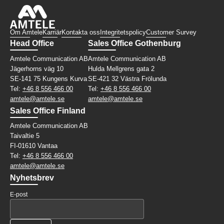
Om Amtele
Karriär
Kontakta oss
Integritetspolicy
Customer Survey
Head Office
Sales Office Gothenburg
Amtele Communication AB
Amtele Communication AB
Jägerhorns väg 10
Hulda Mellgrens gata 2
SE-141 75 Kungens Kurva
SE-421 32 Västra Frölunda
Tel:
+46 8 556 466 00
Tel:
+46 8 556 466 00
amtele@amtele.se
amtele@amtele.se
Sales Office Finland
Amtele Communication AB
Taivaltie 5
FI-01610 Vantaa
Tel:
+46 8 556 466 00
amtele@amtele.se
Nyhetsbrev
E-post