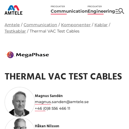
PRODUKTER
PRODUKTER
Communication
Engineering
Amtele
/
Communication
/
Komponenter
/
Kablar
/
Testkablar
/
Thermal VAC Test Cables
THERMAL VAC TEST CABLES
Magnus Sandén
magnus.sanden@amtele.se
+46 (0)8 556 466 11
Håkan Nilsson