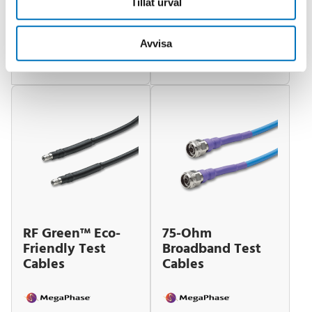
Measurement
Cables
Tillåt urval
Cables
Avvisa
RF Green™ Eco-
75-Ohm
Friendly Test
Broadband Test
Cables
Cables