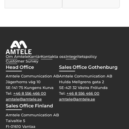
Om Amtele
Karriär
Kontakta oss
Integritetspolicy
Customer Survey
Head Office
Sales Office Gothenburg
Amtele Communication AB
Amtele Communication AB
Jägerhorns väg 10
Hulda Mellgrens gata 2
SE-141 75 Kungens Kurva
SE-421 32 Västra Frölunda
Tel:
+46 8 556 466 00
Tel:
+46 8 556 466 00
amtele@amtele.se
amtele@amtele.se
Sales Office Finland
Amtele Communication AB
Taivaltie 5
FI-01610 Vantaa