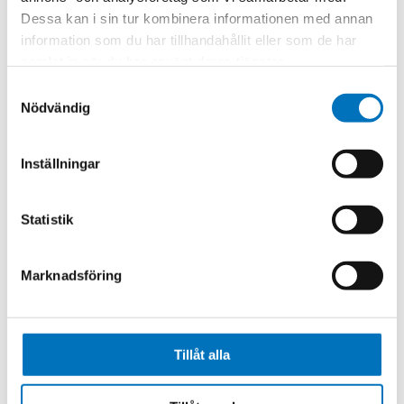
Phase Stable
Dessa kan i sin tur kombinera informationen med annan
Vented Connectors
information som du har tillhandahållit eller som de har
Rugged Construction
samlat in när du har använt deras tjänster.
Thermal Stability
Samtyckesval
Nödvändig
Relaterade produkter
Inställningar
Statistik
Marknadsföring
Tillåt alla
Private Labeled
SiteLine™
Test &
Armored Test