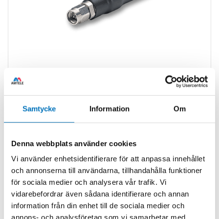
Thermal VAC microwave test cables are specifically
Samtycke
Information
Om
designed for testing space and airborne systems and
components, and offer a maximum frequency of 50 GHz.
These rugged and phase stable cable assemblies are ideal
Denna webbplats använder cookies
for high bay testing of RF payloads, and applications in the
Vi använder enhetsidentifierare för att anpassa innehållet
severe environments of thermal vacuum chambers,
och annonserna till användarna, tillhandahålla funktioner
altitude chambers, thermal shock, or any other application
för sociala medier och analysera vår trafik. Vi
requiring thermal stability.
vidarebefordrar även sådana identifierare och annan
Low Outgassing
information från din enhet till de sociala medier och
Ideal for High Bay Testing
annons- och analysföretag som vi samarbetar med.