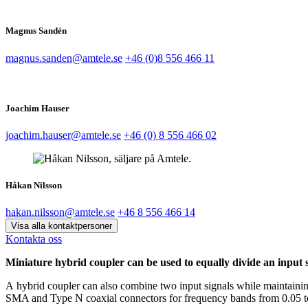
Magnus Sandén
magnus.sanden@amtele.se
+46 (0)8 556 466 11
Joachim Hauser
joachim.hauser@amtele.se
+46 (0) 8 556 466 02
Håkan Nilsson
hakan.nilsson@amtele.se
+46 8 556 466 14
Visa alla kontaktpersoner
Kontakta oss
Miniature hybrid coupler can be used to equally divide an input si
A hybrid coupler can also combine two input signals while maintaining 
SMA and Type N coaxial connectors for frequency bands from 0.05 