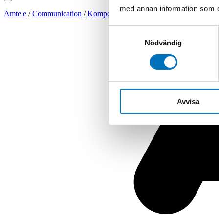
med annan information som du 
Amtele
/
Communication
/
Komponenter
/
Waveguide
/
Riktkopplare
Samtyckesval
Nödvändig
Avvisa