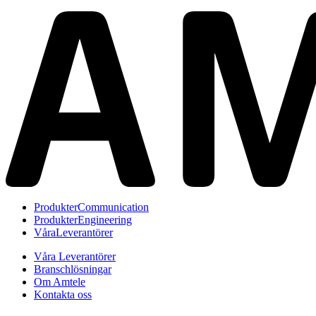
Produkter
Communication
Produkter
Engineering
Våra
Leverantörer
Våra Leverantörer
Branschlösningar
Om Amtele
Kontakta oss