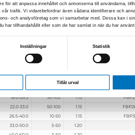
e för att anpassa innehållet och annonserna till användarna, tillh
2.60-3.95
50-100
1.15
vår trafik. Vi vidarebefordrar även sådana identifierare och anna
3.30-4.90
50-100
1.15
nnons- och analysföretag som vi samarbetar med. Dessa kan i sin
3.95-5.85
50-100
1.15
har tillhandahållit eller som de har samlat in när du har använt 
4.90-7.05
50-100
1.15
5.85-8.20
50-100
1.15
Inställningar
Statistik
7.05-10.0
50-100
1.15
F
8.20-12.4
50-100
1.15
FBP
10.0-15.0
50-100
1.15
FBP
12.4-18.0
50-100
1.15
FBP
Tillåt urval
15.0-22.0
50-100
1.15
FBP
18.0-26.5
50-100
1.15
FBP2
22.0-33.0
50-100
1.15
FBP2
26.5-40.0
10-50
1.15
FBP3
33.0-50.0
5-50
1.20
40.0-60.0
3-50
1.20