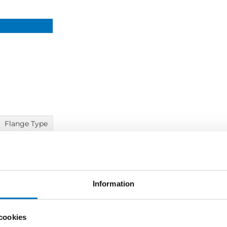
Flange Type
0.75-1.12
50-200
1.15
0.96-1.45
50-200
1.15
1.12-1.70
50-200
1.15
Information
1.45-2.20
50-150
1.15
1.70-2.60
50-150
1.15
cookies
2.20-3.30
50-150
1.15