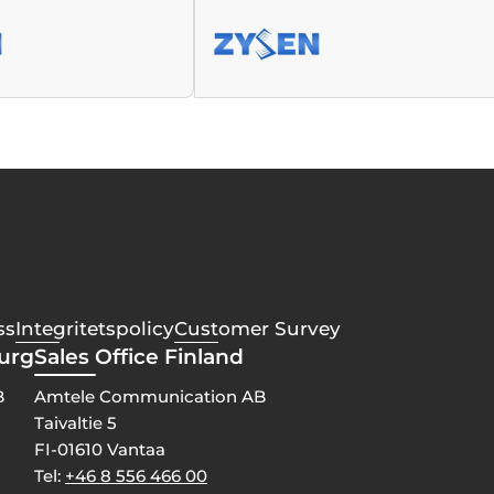
ss
Integritetspolicy
Customer Survey
burg
Sales Office Finland
B
Amtele Communication AB
Taivaltie 5
FI-01610 Vantaa
Tel:
+46 8 556 466 00