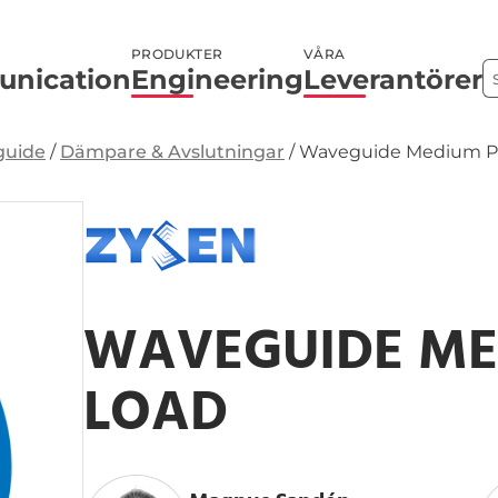
PRODUKTER
VÅRA
nication
Engineering
Leverantörer
uide
/
Dämpare & Avslutningar
/
Waveguide Medium P
WAVEGUIDE M
LOAD