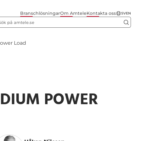
Branschlösningar
Om Amtele
Kontakta oss
SV
EN
ower Load
EDIUM POWER