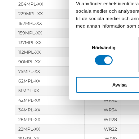
Vi använder enhetsidentifierar
284MPL-XX
WR284
sociala medier och analysera 
229MPL-XX
WR229
till de sociala medier och a
187MPL-XX
WR187
med annan information som du 
159MPL-XX
WR159
Samtyckesval
137MPL-XX
WR137
Nödvändig
112MPL-XX
WR112
90MPL-XX
WR90
75MPL-XX
WR75
62MPL-XX
WR62
Avvisa
51MPL-XX
WR51
42MPL-XX
WR42
34MPL-XX
WR34
28MPL-XX
WR28
22MPL-XX
WR22
19MPL-XX
WR19