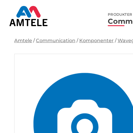
PRODUKTER
Commu
Amtele
/
Communication
/
Komponenter
/
Waveg