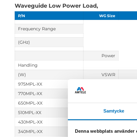
Waveguide Low Power Load,
P/N
WG Size
Frequency Range
(GHz)
Power
Handling
(W)
VSWR
975MPL-XX
WR975
770MPL-XX
WR770
650MPL-XX
WR650
Samtycke
510MPL-XX
WR510
430MPL-XX
WR430
Denna webbplats använder 
340MPL-XX
WR340