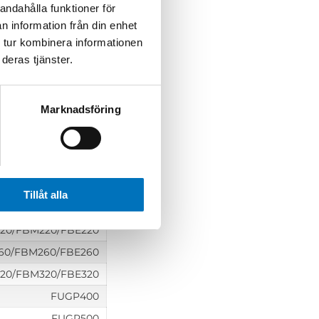
andahålla funktioner för
FDP32/FDM32
n information från din enhet
FDP40/FDM40
 tur kombinera informationen
FDP48/FDM48
deras tjänster.
FDP58/FDM58
FDP70/FDM70
Marknadsföring
BP84/FBM84/FBE84
100/FBM100/FBE100
120/FBM120/FBE120
140/FBM140/FBE140
Tillåt alla
180/FBM180/FBE180
20/FBM220/FBE220
60/FBM260/FBE260
20/FBM320/FBE320
FUGP400
FUGP500