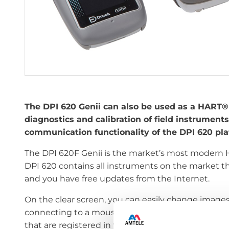
The DPI 620 Genii can also be used as a HART®
diagnostics and calibration of field instrument
communication functionality of the DPI 620 pla
The DPI 620F Genii is the market’s most moder
DPI 620 contains all instruments on the market t
and you have free updates from the Internet.
On the clear screen, you can easily change images
connecting to a mouse. The memory of the DPI 62
that are registered in the HART® Foundation and 