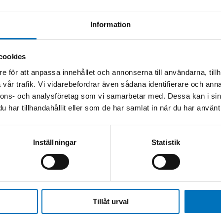
nd HART® communicator, you can feed 24Vdc to
HART result at the same time.
Information
tough process industry and is compact to fit
rocessor and WiFi wireless connection to the
cookies
e för att anpassa innehållet och annonserna till användarna, tillh
vår trafik. Vi vidarebefordrar även sådana identifierare och anna
ood lifespan and you can add more batteries if
nnons- och analysföretag som vi samarbetar med. Dessa kan i sin
the DPI 620 into a pressure meter with up to
har tillhandahållit eller som de har samlat in när du har använt 
d measure all your signals.
Inställningar
Statistik
Tillåt urval