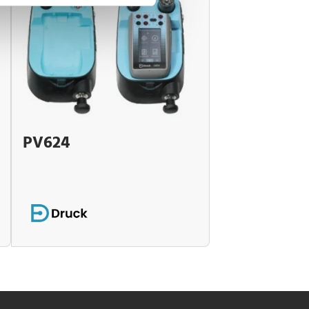
PV624