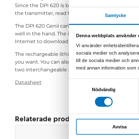
Since the DPI 620 is both a process calibrator a
the transmitter, read the process signal and the 
Samtycke
The DPI 620 Genii can handle the environment in 
well in the hand. The instrument has a very fast p
Denna webbplats använder 
Internet to download instructions etc.
Vi använder enhetsidentifierar
sociala medier och analysera 
The rechargeable lithium-polymer battery has a g
till de sociala medier och a
you want. You can also attach an adapter to turn 
med annan information som du 
two interchangeable measuring ranges.simulate an
Datasheet
Samtyckesval
Nödvändig
Relaterade produkter
Avvisa