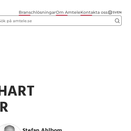
Branschlösningar
Om Amtele
Kontakta oss
SV
EN
 HART
R