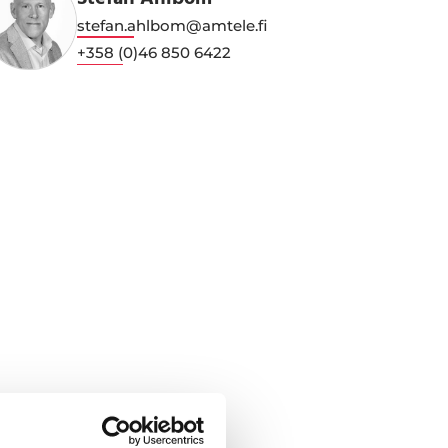
Stefan Ahlbom
stefan.ahlbom@amtele.fi
+358 (0)46 850 6422