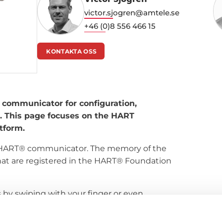
Victor Sjögren
victor.sjogren@amtele.se
+46 (0)8 556 466 15
KONTAKTA OSS
 communicator for configuration,
s. This page focuses on the HART
tform.
n HART® communicator. The memory of the
hat are registered in the HART® Foundation
 by swiping with your finger or even
0 contains all instruments on the market
you have free updates from the Internet.