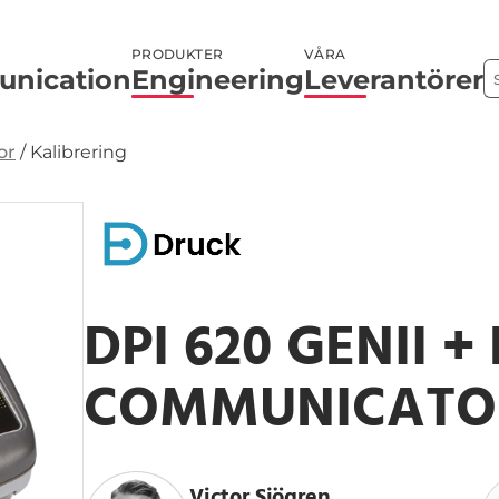
PRODUKTER
VÅRA
nication
Engineering
Leverantörer
or
/
Kalibrering
DPI 620 GENII +
COMMUNICATO