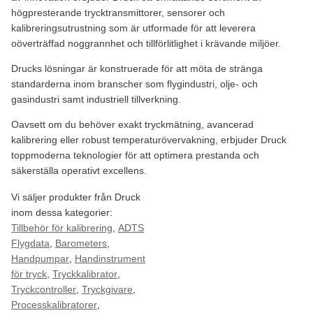
högpresterande trycktransmittorer, sensorer och
kalibreringsutrustning som är utformade för att leverera
oöverträffad noggrannhet och tillförlitlighet i krävande miljöer.
Drucks lösningar är konstruerade för att möta de stränga
standarderna inom branscher som flygindustri, olje- och
gasindustri samt industriell tillverkning.
Oavsett om du behöver exakt tryckmätning, avancerad
kalibrering eller robust temperaturövervakning, erbjuder Druck
toppmoderna teknologier för att optimera prestanda och
säkerställa operativt excellens.
Vi säljer produkter från Druck
inom dessa kategorier:
Tillbehör för kalibrering
,
ADTS
Flygdata
,
Barometers
,
Handpumpar
,
Handinstrument
för tryck
,
Tryckkalibrator
,
Tryckcontroller
,
Tryckgivare
,
Processkalibratorer
,