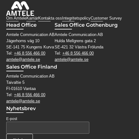
Om Amtele
Karriär
Kontakta oss
Integritetspolicy
Customer Survey
Head Office
Sales Office Gothenburg
Amtele Communication AB
Amtele Communication AB
Jägerhorns väg 10
Hulda Mellgrens gata 2
SE-141 75 Kungens Kurva
SE-421 32 Västra Frölunda
Tel:
+46 8 556 466 00
Tel:
+46 8 556 466 00
amtele@amtele.se
amtele@amtele.se
Sales Office Finland
Amtele Communication AB
Taivaltie 5
FI-01610 Vantaa
Tel:
+46 8 556 466 00
amtele@amtele.se
Nyhetsbrev
E-post