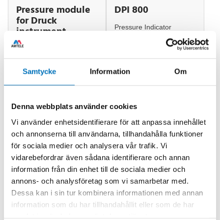
Pressure module
DPI 800
for Druck
Pressure Indicator
instrument
measuring ranges from
25 mbar to 700 bar
Samtycke
Information
Om
Denna webbplats använder cookies
Kalibrering
Vi använder enhetsidentifierare för att anpassa innehållet
Tryckkalibrator
och annonserna till användarna, tillhandahålla funktioner
för sociala medier och analysera vår trafik. Vi
vidarebefordrar även sådana identifierare och annan
DPI 705E
DPI 620 Genii +
information från din enhet till de sociala medier och
HART
annons- och analysföretag som vi samarbetar med.
Pressure Indicators.
Communicator
Dessa kan i sin tur kombinera informationen med annan
Pressure ranges from 25
information som du har tillhandahållit eller som de har
mbar to 700 bar
Advanced multi-function
samlat in när du har använt deras tjänster.
calibrator and