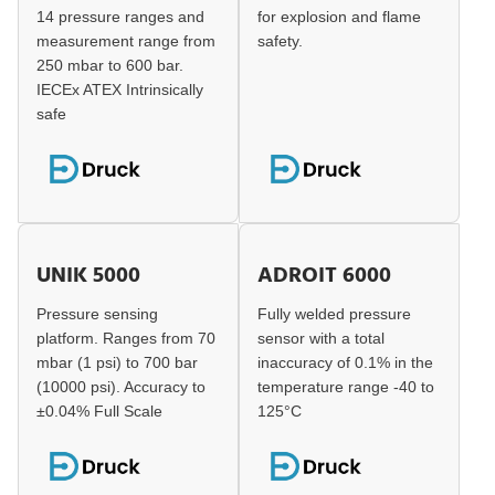
14 pressure ranges and
for explosion and flame
measurement range from
safety.
250 mbar to 600 bar.
IECEx ATEX Intrinsically
safe
UNIK 5000
ADROIT 6000
Pressure sensing
Fully welded pressure
platform. Ranges from 70
sensor with a total
mbar (1 psi) to 700 bar
inaccuracy of 0.1% in the
(10000 psi). Accuracy to
temperature range -40 to
±0.04% Full Scale
125°C