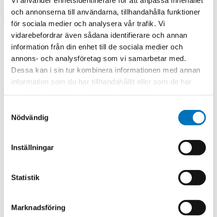
mikael.flodman@amtele.se
+46 (0)8 556 466 12
och annonserna till användarna, tillhandahålla funktioner
Visa alla kontaktpersoner
för sociala medier och analysera vår trafik. Vi
Kontakta oss
vidarebefordrar även sådana identifierare och annan
MPM589
is an
electronic pressure switch
for pressure monitoring in
information från din enhet till de sociala medier och
hydraulic and lubrication systems. Mainly used in machines tools,
annons- och analysföretag som vi samarbetar med.
metallurgy and hydraulics in the food industry.
Dessa kan i sin tur kombinera informationen med annan
Features
information som du har tillhandahållit eller som de har
samlat in när du har använt deras tjänster.
Measuring ranges: 0-1 MPa to 60 MPa
Samtyckesval
Overpressure: 70 MPa
Nödvändig
Limit value settings: Trim potentiometer with adjustable
hysteresis 1-10%
LED indication
Made of stainless materials
Inställningar
Functional size
Simple installation
Statistik
Relaterade produkter
Marknadsföring