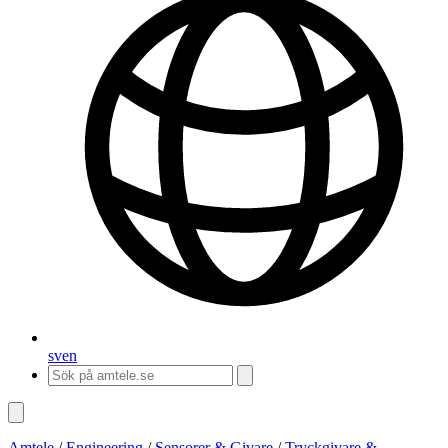
sv
en
Amtele
/
Engineering
/
Sensorer & Givare
/
Tryckgivare &