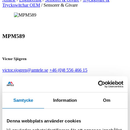
Tryckswitchar OEM
/
Sensorer & Givare
MPM589
Victor Sjögren
victor.sjogren@amtele.se
+46 (0)8 556 466 15
Stefan Ahlbom
Samtycke
Information
Om
stefan.ahlbom@amtele.fi
+358 (0)46 850 6422
Denna webbplats använder cookies
Mikael Flodman
Vi använder enhetsidentifierare för att anpassa innehållet