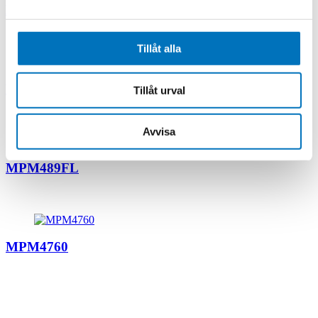
MDM4901FL
Tillåt alla
MPM486 HART®
Tillåt urval
Avvisa
MPM489FL
MPM4760