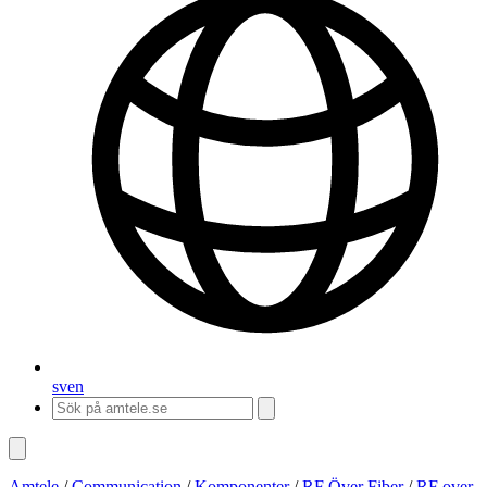
sv
en
Amtele
/
Communication
/
Komponenter
/
RF Över Fiber
/
RF over