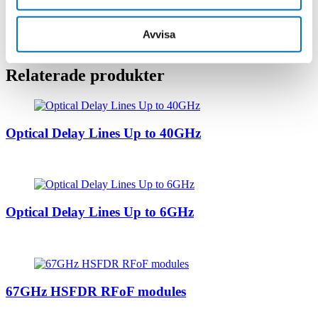
Gain variation S21 (fo) of ±1 dB for 90° C variation, utilizing
special algorithm.
Remote management by GUI installed on PC.
Avvisa
Impedances of 50 and 75 Ohm
Relaterade produkter
Optical Delay Lines Up to 40GHz
Optical Delay Lines Up to 6GHz
67GHz HSFDR RFoF modules