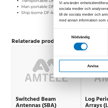
Transportable DF Antennas
Vi använder enhetsidentifierar
Man-portable DF Antennas
sociala medier och analysera 
Ship-borne DF Antennas
till de sociala medier och a
med annan information som du 
Samtyckesval
Nödvändig
Relaterade produkter
Avvisa
Switched Beam
Log Peri
Antennas (SBA)
Arrays (