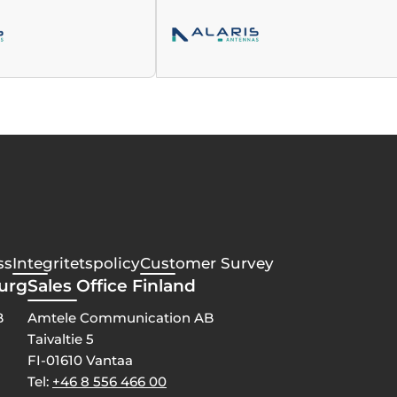
ss
Integritetspolicy
Customer Survey
burg
Sales Office Finland
B
Amtele Communication AB
Taivaltie 5
FI-01610 Vantaa
Tel:
+46 8 556 466 00