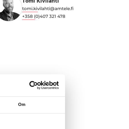
Tomi Kivilahti
tomi.kivilahti@amtele.fi
+358 (0)407 321 478
Om