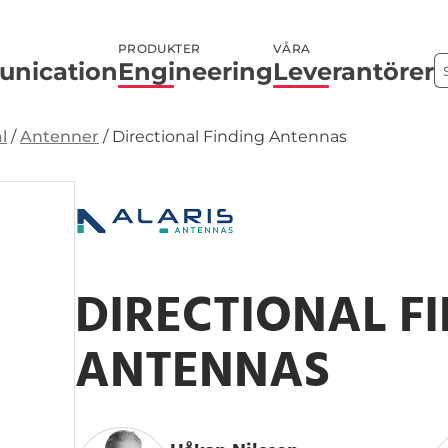
PRODUKTER
VÅRA
nication
Engineering
Leverantörer
l
/
Antenner
/
Directional Finding Antennas
DIRECTIONAL F
ANTENNAS