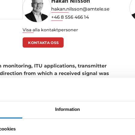
Håkan Nilsson
hakan.nilsson@amtele.se
+46 8 556 466 14
Visa alla kontaktpersoner
KONTAKTA OSS
 monitoring, ITU applications, transmitter
 direction from which a received signal was
 from a briefcase-carrying hand-operated DF
 two extremes lies a series of vehicle,
. Antennas ranges från 9 MHz up to 9 GHz.
Information
cookies