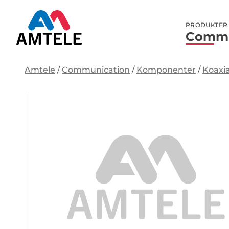
PRODUKTER
Commu
Amtele
/
Communication
/
Komponenter
/
Koaxia