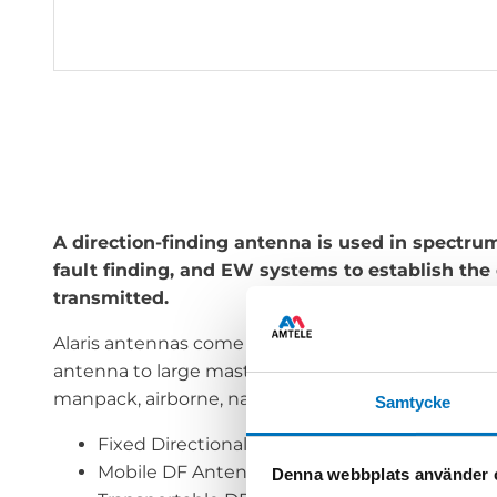
A direction-finding antenna is used in spectrum
fault finding, and EW systems to establish the
transmitted.
Alaris antennas come in a range of different sizes
antenna to large mast mounted arrays. Between the
manpack, airborne, naval, and submarine antennas
Samtycke
Fixed Directional Finding Antennas
Mobile DF Antennas
Denna webbplats använder 