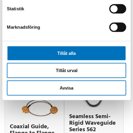
Low VSWR
Statistik
Excellent attenuation flatness +/-10%* across
whole waveguide band
Programmable option available
Marknadsföring
Tillåt alla
Relaterade produkter
Tillåt urval
Avvisa
Seamless Semi-
Rigid Waveguide
Coaxial Guide,
Series 562