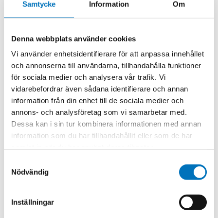
Samtycke
Information
Om
unless otherwise specified. Calibration at additional
frequencies can be provided upon request.
*Not possible on all waveguide sizes, enquire for further
Denna webbplats använder cookies
details.
Vi använder enhetsidentifierare för att anpassa innehållet
och annonserna till användarna, tillhandahålla funktioner
*WG29 – WM570 calibrated attenuation
för sociala medier och analysera vår trafik. Vi
range 0 – 25 dB
vidarebefordrar även sådana identifierare och annan
On models 08020 to 21020 the vane is introduced
information från din enhet till de sociala medier och
transversely across the waveguide.
annons- och analysföretag som vi samarbetar med.
Models 22020 – 570020 have a vane introduced through a
Dessa kan i sin tur kombinera informationen med annan
slot in the centre of the broad wall.
information som du har tillhandahållit eller som de har
samlat in när du har använt deras tjänster.
A calibration is provided at the centre band frequency
unless otherwise specified.
Samtyckesval
Nödvändig
Calibration at additional frequencies can be provided at
extra cost.
Models from 1.1 GHz to 500 GHz
Inställningar
Up to 50dB Calibrated attenuation range