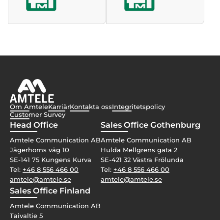
Om Amtele
Karriär
Kontakta oss
Integritetspolicy
Customer Survey
Head Office
Sales Office Gothenburg
Amtele Communication AB
Amtele Communication AB
Jägerhorns väg 10
Hulda Mellgrens gata 2
SE-141 75 Kungens Kurva
SE-421 32 Västra Frölunda
Tel:
+46 8 556 466 00
Tel:
+46 8 556 466 00
amtele@amtele.se
amtele@amtele.se
Sales Office Finland
Amtele Communication AB
Taivaltie 5