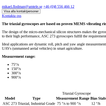
mikael.flodman@amtele.se
+46 (0)8 556 466 12
Visa alla kontaktpersoner
Kontakta oss
The triaxial gyroscopes are based on proven MEMS vibrating rin
The design of the micro-mechanical silicon structures makes the gyrosc
to their high performance, ASC 273 gyroscopes fulfill the requirement
Ideal applications are dynamic roll, pitch and yaw angle measurements
UAVs (unmanned aerial vehicles) in smart agriculture.
Measurement range:
75°/s
150°/s
300°/s
900°/s
Triaxial Gyroscope
Model
Type
Measurement Range
Bias Stabi
ASC 273
Triaxial, Industrial Grade
75 °/s to 900 °/s
12 °/h