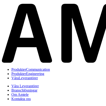
Produkter
Communication
Produkter
Engineering
Våra
Leverantörer
Våra Leverantörer
Branschlösningar
Om Amtele
Kontakta oss