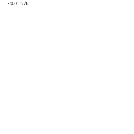
<0.01 °/√h