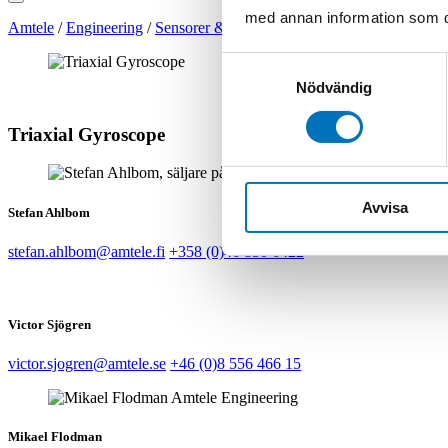
med annan information som du 
Amtele
/
Engineering
/
Sensorer & Givare
/
Gyron & Vinkelgivare
/
S
Samtyckesval
Nödvändig
Triaxial Gyroscope
Avvisa
Stefan Ahlbom
stefan.ahlbom@amtele.fi
+358 (0)46 850 6422
Victor Sjögren
victor.sjogren@amtele.se
+46 (0)8 556 466 15
Mikael Flodman