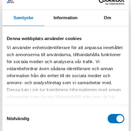
stefan.ahlbom@amtele.fi
+358 (0)46 850 6422
Visa alla kontaktpersoner
Kontakta oss
Samtycke
Information
Om
ASC’s
gyroscopes are used in a variety of applications e.g. wind
energy, crash tests of cars and field tests of cars, heavy vehicles
and trains.
Denna webbplats använder cookies
The gyroscopes are based on proven MEMS vibrating ring sensor
Vi använder enhetsidentifierare för att anpassa innehållet
elements. The design of the micro-mechanical silicon structures
och annonserna till användarna, tillhandahålla funktioner
makes the gyroscopes extremely insensitive to external impacts and
för sociala medier och analysera vår trafik. Vi
vibrations. They are therefore ideal suited for use in harsh
environmental conditions. Due to their high performance, ASC 271
vidarebefordrar även sådana identifierare och annan
gyroscopes fulfill the requirements of industrial grade applications
information från din enhet till de sociala medier och
with respect to the maximum achievable precision.
annons- och analysföretag som vi samarbetar med.
Measurement range:
Dessa kan i sin tur kombinera informationen med annan
75 °/s
information som du har tillhandahållit eller som de har
150°/s
samlat in när du har använt deras tjänster.
300°/s
900°/s
Samtyckesval
Nödvändig
Uniaxial Gyroscopes