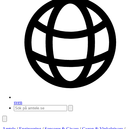
sv
en
Amtele
/
Engineering
/
Sensorer & Givare
/
Gyron & Vinkelgivare
/