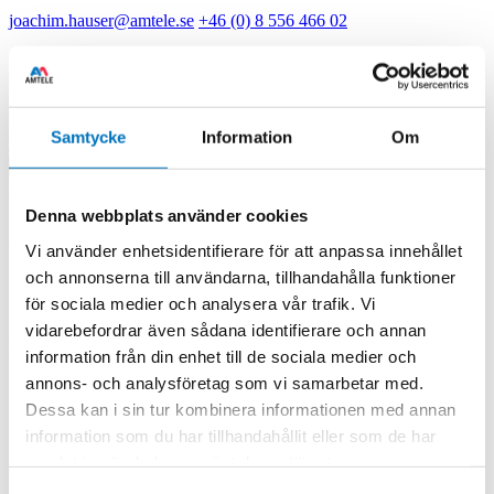
joachim.hauser@amtele.se
+46 (0) 8 556 466 02
Håkan Nilsson
Samtycke
Information
Om
hakan.nilsson@amtele.se
+46 8 556 466 14
Visa alla kontaktpersoner
Kontakta oss
Denna webbplats använder cookies
Inmet inner DC blocks have a capacitor in-series with the center
conductor which prevents the flow of audio and direct current (DC)
Vi använder enhetsidentifierare för att anpassa innehållet
frequencies while offering minimum interference to RF signals up to
och annonserna till användarna, tillhandahålla funktioner
50GHz.
för sociala medier och analysera vår trafik. Vi
Similarly, outer DC blocks have a capacitor in-series with the outer
vidarebefordrar även sådana identifierare och annan
conductor and the inner/outer types have capac- itors in-series with
information från din enhet till de sociala medier och
both inner and outer conductors
annons- och analysföretag som vi samarbetar med.
SMA High Voltage
Dessa kan i sin tur kombinera informationen med annan
Model
Frequency (GHz)
Volt
Type
information som du har tillhandahållit eller som de har
8529A
0.1-4 GHz
900
I
samlat in när du har använt deras tjänster.
8529AH
0.1-4 GHz
900
I