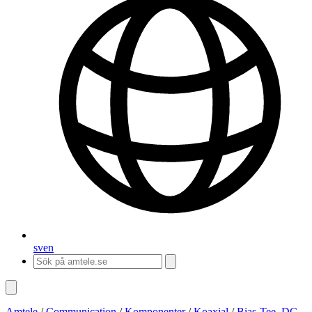
sv
en
Amtele
/
Communication
/
Komponenter
/
Koaxial
/
Bias-Tee, DC-